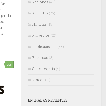
Acciones
(48)
ión
n
Artículos
(75)
 agenda
peo
Noticias
(15)
ía
io
Proyectos
(12)
Publicaciones
(38)
Recursos
(8)
0
Sin categoría
(4)
Vídeos
(11)
ENTRADAS RECIENTES