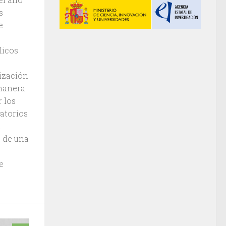
s
e
licos
ización
 manera
 los
atorios
a
o de una
;
e