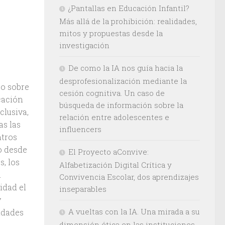
¿Pantallas en Educación Infantil?
Más allá de la prohibición: realidades,
mitos y propuestas desde la
investigación
De como la IA nos guía hacia la
desprofesionalización mediante la
so sobre
cesión cognitiva. Un caso de
cación
búsqueda de información sobre la
clusiva,
relación entre adolescentes e
as las
influencers
ntros
o desde
El Proyecto aConvive:
s, los
Alfabetización Digital Crítica y
n
Convivencia Escolar, dos aprendizajes
idad el
inseparables
y
A vueltas con la IA. Una mirada a su
idades
dimensión ética en las instituciones