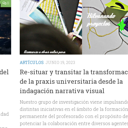
0
ARTÍCULOS
JUNIO 19, 2023
del
Re-situar y transitar la transforma
de la praxis universitaria desde la
indagación narrativa visual
Nuestro grupo de investigación viene impulsand
distintas iniciativas en el ámbito de la formació
idad
permanente del profesorado con el propósito de
potenciar la colaboración entre diversos agente