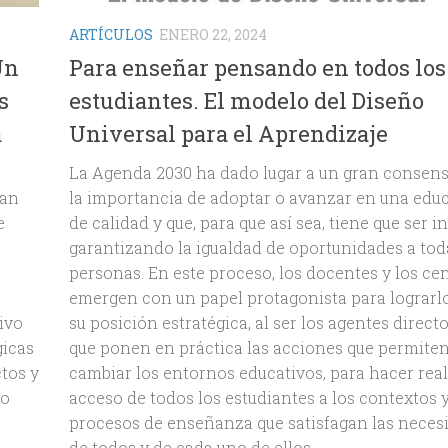
ARTÍCULOS
ENERO 22, 2024
Un
Para enseñar pensando en todos los
s
estudiantes. El modelo del Diseño
a
Universal para el Aprendizaje
La Agenda 2030 ha dado lugar a un gran consen
tan
la importancia de adoptar o avanzar en una edu
e
de calidad y que, para que así sea, tiene que ser in
garantizando la igualdad de oportunidades a tod
personas. En este proceso, los docentes y los ce
emergen con un papel protagonista para lograrl
ivo
su posición estratégica, al ser los agentes directo
gicas
que ponen en práctica las acciones que permite
tos y
cambiar los entornos educativos, para hacer real
vo
acceso de todos los estudiantes a los contextos 
procesos de enseñanza que satisfagan las neces
de todos y de cada uno de ellos.