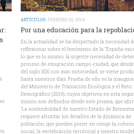
ARTÍCULOS
FEBRERO 20, 2024
r:
Por una educación para la repoblac
s
En la actualidad se ha despertado la necesidad d
reflexionar sobre el fenómeno de la “España vaci
lo que es lo mismo, la urgente necesidad de dete
proceso de emigración campo-ciudad, que desde 
del siglo XIX con más notoriedad, se viene prod
s
hasta nuestros días. Prueba de ello es la inaugur
del Ministerio de Transición Ecológica y el Reto
Demográfico (2019), cuyos objetivos en esta segu
as
misión son definidos desde este prisma, que afi
‘La sostenibilidad de nuestro Estado de Bienesta
requiere afrontar los desafíos de la dinámica de
población, que pueden poner en riesgo la cohes
es,
social, la vertebración territorial y nuestro mode