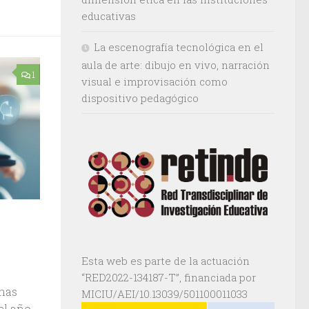
educativas
La escenografía tecnológica en el
aula de arte: dibujo en vivo, narración
1
visual e improvisación como
dispositivo pedagógico
Esta web es parte de la actuación
“RED2022-134187-T”, financiada por
onas
MICIU/AEI/10.13039/501100011033
el año