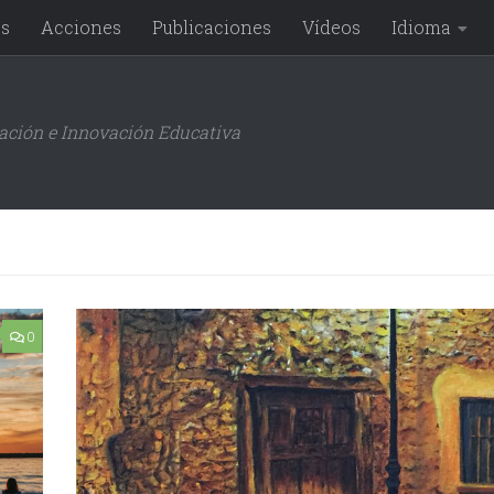
os
Acciones
Publicaciones
Vídeos
Idioma
gación e Innovación Educativa
0