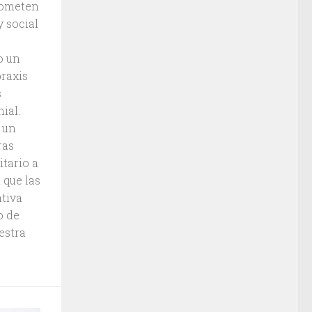
rometen
y social
o un
praxis
s
ial.
 un
ras
tario a
 que las
ativa
o de
estra