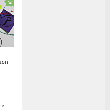
1
ción
o
n
s y