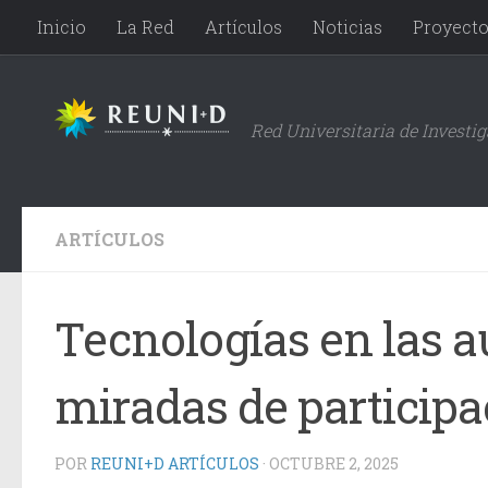
Inicio
La Red
Artículos
Noticias
Proyect
Saltar al contenido
Red Universitaria de Investi
ARTÍCULOS
Tecnologías en las au
miradas de participa
POR
REUNI+D ARTÍCULOS
·
OCTUBRE 2, 2025