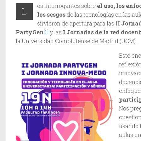
os interrogantes sobre
el uso, los enfo
L
los sesgos
de las tecnologías en las aul
sirvieron de apertura para las
II Jorna
PartyGen
[1]
y las
I Jornadas de la red doce
la Universidad Complutense de Madrid (UCM).
Este enc
reflexión
innovaci
docencia
enfoque 
partici
Nos pre
cuestio
usando l
aulas un