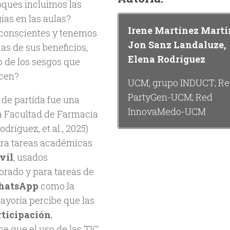
oques incluimos las
ías en las aulas?
Irene Martínez Martí
conscientes y tenemos
Jon Sanz Landaluze,
as de sus beneficios,
Elena Rodríguez
 de los sesgos que
cen?
UCM, grupo INDUCT; R
PartyGen-UCM; Red
 de partida fue una
InnovaMedo-UCM
la Facultad de Farmacia
odríguez, et al., 2025)
para tareas académicas
vil
, usados
orado y para tareas de
atsApp
como la
ayoría percibe que las
rticipación
,
e que el uso de las TIC