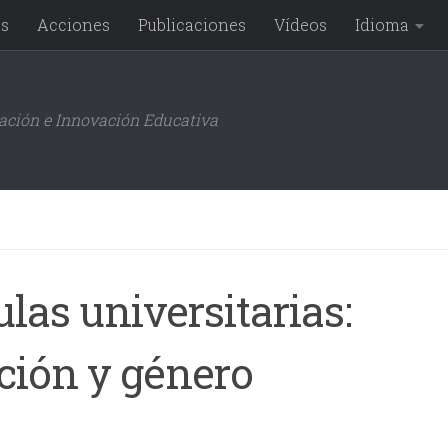
os
Acciones
Publicaciones
Vídeos
Idioma
gación e Innovación Educativa
las universitarias:
ción y género