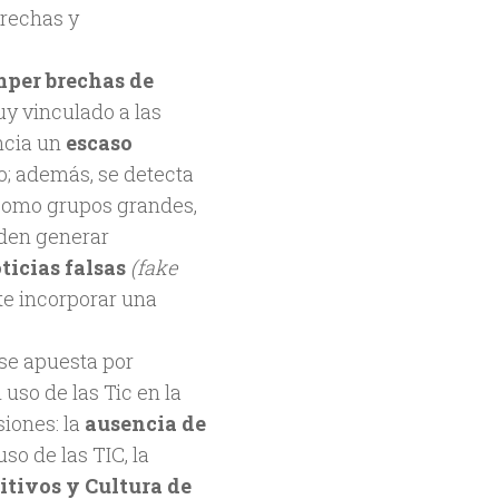
brechas y
per brechas de
y vinculado a las
ncia un
escaso
o; además, se detecta
 como grupos grandes,
den generar
ticias falsas
(fake
te incorporar una
 se apuesta por
 uso de las Tic en la
siones: la
ausencia de
uso de las TIC, la
itivos y Cultura de