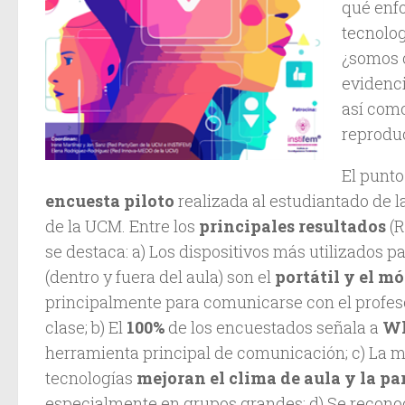
qué enf
tecnolog
¿somos 
evidenci
así como
reprodu
El punto
encuesta piloto
realizada al estudiantado de 
de la UCM. Entre los
principales resultados
(R
se destaca: a) Los dispositivos más utilizados 
(dentro y fuera del aula) son el
portátil y el mó
principalmente para comunicarse con el profes
clase; b) El
100%
de los encuestados señala a
Wh
herramienta principal de comunicación; c) La m
tecnologías
mejoran el clima de aula y la pa
especialmente en grupos grandes; d) Se reconoc