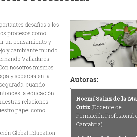
ortantes desafíos a los
tos procesos como
ear un pensamiento y
ejo y cambiante mundo
Fernando Valladares
. Con nosotros mismos.
gía y soberbia en la
Autoras:
asegurada, cuando
ntonces la educación
Noemí Sainz de la M
 nuestras relaciones
Ortiz
(Docente de
nuestro papel como
Formación Profesional 
Cantabria)
ación
Global Education