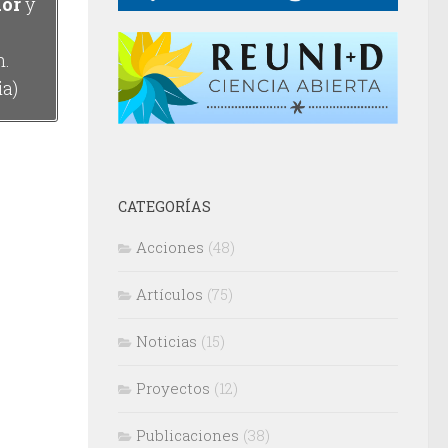
dor
y
n.
ia)
CATEGORÍAS
Acciones
(48)
Artículos
(75)
Noticias
(15)
Proyectos
(12)
Publicaciones
(38)