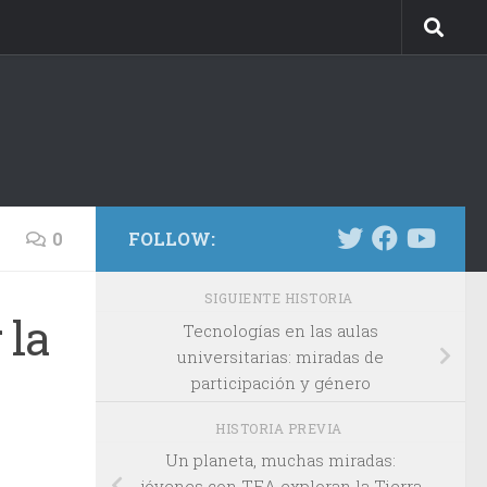
0
FOLLOW:
SIGUIENTE HISTORIA
 la
Tecnologías en las aulas
universitarias: miradas de
participación y género
HISTORIA PREVIA
Un planeta, muchas miradas:
jóvenes con TEA exploran la Tierra