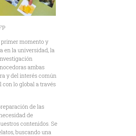
 FP
te primer momento y
 en la universidad, la
investigación
conocedoras ambas
tra y del interés común
 con lo global a través
 preparación de las
a necesidad de
nuestros contenidos. Se
relatos, buscando una