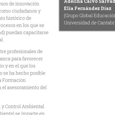
Adelina Calvo Salva
esos de innovación
Elia Fernández Díaz
 como ciudadanos y
(Grupo Global Educació
o histórico de
Universidad de Cantabr
rocesos en los que se
ad) puedan capacitarse
l.
tre profesionales de
lanca para favorecer
 y en el que los
o se ha hecho posible
la Formación
n el asesoramiento del
 y Control Ambiental
biente) se imparte en