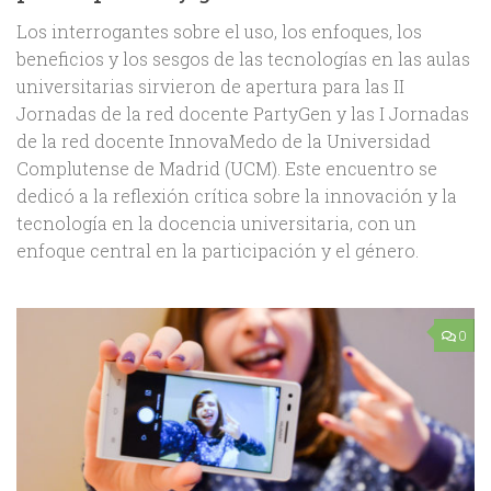
Los interrogantes sobre el uso, los enfoques, los
beneficios y los sesgos de las tecnologías en las aulas
universitarias sirvieron de apertura para las II
Jornadas de la red docente PartyGen y las I Jornadas
de la red docente InnovaMedo de la Universidad
Complutense de Madrid (UCM). Este encuentro se
dedicó a la reflexión crítica sobre la innovación y la
tecnología en la docencia universitaria, con un
enfoque central en la participación y el género.
0