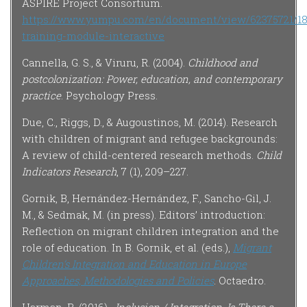
ASPIRE Project Consortium.
https://www.yumpu.com/en/document/view/62375721/18
training-module-interactive
Cannella, G. S., & Viruru, R. (2004).
Childhood and
postcolonization: Power, education, and contemporary
practice
. Psychology Press.
Due, C., Riggs, D., & Augoustinos, M. (2014). Research
with children of migrant and refugee backgrounds:
A review of child-centered research methods.
Child
Indicators Research
, 7 (1), 209–227.
Gornik, B, Hernández-Hernández, F., Sancho-Gil, J.
M., & Sedmak, M. (in press). Editors’ introduction:
Reflection on migrant children integration and the
role of education. In B. Gornik, et al. (eds.),
Migrant
Children’s Integration and Education in Europe
Approaches, Methodologies and Policies
. Octaedro.