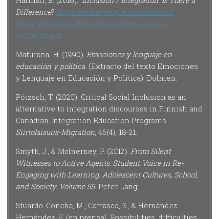
Harman, B. (2016).
Inclusion / Integration. Is There a
Difference
?
https://www.google.com/search?
client=firefox-b-d&q=CDSS-integration-vs-
inclusion.pdf
Maturana, H. (1990).
Emociones y lenguaje en
educación y política
. (Extracto del texto Emociones
y Lenguaje en Educación y Política). Dolmen.
Pötzsch, T. (2020). Critical Social Inclusion as an
alternative to integration discourses in Finnish and
Canadian Integration Education Programs.
Siirtolaisuus-Migration
, 46(4), 18-21.
Smyth, J., & McInerney, P. (2012).
From Silent
Witnesses to Active Agents: Student Voice in Re-
Engaging with Learning. Adolescent Cultures, School,
and Society. Volume 55
. Peter Lang.
Stuardo-Concha, M., Carrasco, S., & Hernández-
Hernández. F. (en prensa). Possibilities, difficulties,