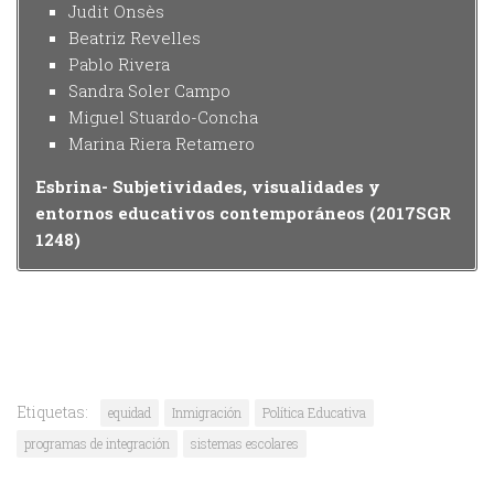
Judit Onsès
Beatriz Revelles
Pablo Rivera
Sandra Soler Campo
Miguel Stuardo-Concha
Marina Riera Retamero
Esbrina- Subjetividades, visualidades y
entornos educativos contemporáneos (2017SGR
1248)
Etiquetas:
equidad
Inmigración
Política Educativa
programas de integración
sistemas escolares