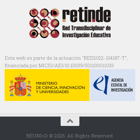
Esta web es parte de la actuación “RED2022-134187-T”,
financiada por MICIU/AEI/10.13039/501100011033
REUNI+D © 2026. All Rights Reserved.