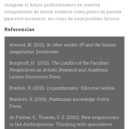
imaginar el futuro, profundizamos en nuestra
comprensión de dónde estamos como punto de partida
para este momento, así como de esos posibles futuros.
Referencias
Atwood, M. (2011).
In other worlds: SF and the human
imagination
. Doubleday.
Borgdorff, H. (2012).
The Conflict of the Faculties:
Perspectives on Artistic Research and Academia
.
Leiden University Press.
Braidoti, R. (2015).
Lo posthumano
. Editorial Gedisa.
Braidotti, R. (2019).
Posthuman knowledge
. Polity
Press.
de Freitas, E., Truman, S. E. (2020). New empiricisms
in the Anthropocene: Thinking with speculative