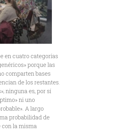
e en cuatro categorías
«genéricos» porque las
no comparten bases
encian de los restantes.
; ninguna es, por sí
ptimo» ni uno
robable». A largo
sma probabilidad de
e con la misma