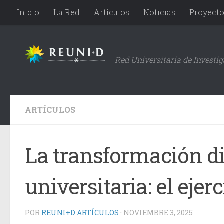
Inicio
La Red
Artículos
Noticias
Proyect
Saltar al contenido
Red Universitaria de Investi
ARTÍCULOS
La transformación di
universitaria: el ejerc
POR
REUNI+D ARTÍCULOS
·
NOVIEMBRE 3, 2025