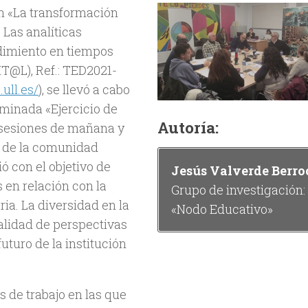
ón «La transformación
. Las analíticas
ndimiento en tiempos
T@L), Ref.: TED2021-
ull.es/
), se llevó a cabo
ominada «Ejercicio de
Autoría:
n sesiones de mañana y
s de la comunidad
ó con el objetivo de
Jesús Valverde Berro
s en relación con la
Grupo de investigación:
ria. La diversidad en la
«Nodo Educativo»
alidad de perspectivas
futuro de la institución
s de trabajo en las que