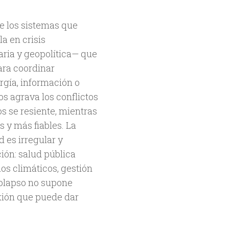
e los sistemas que
a en crisis
aria y geopolítica— que
ara coordinar
rgía, información o
os agrava los conflictos
os se resiente, mientras
 y más fiables. La
 es irregular y
ción: salud pública
ios climáticos, gestión
colapso no supone
exión que puede dar