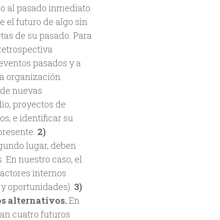
lo al pasado inmediato.
e el futuro de algo sin
etas de su pasado. Para
 Retrospectiva
 eventos pasados y a
la organización.
n de nuevas
dio, proyectos de
os, e identificar su
presente.
2)
gundo lugar, deben
. En nuestro caso, el
factores internos
 y oportunidades).
3)
s alternativos.
En
tan cuatro futuros