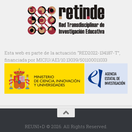
Esta web es parte de la actuación “RED2022-134187-T”,
financiada por MICIU/AEI/10.13039/501100011033
REUNI+D © 2026. All Rights Reserved.