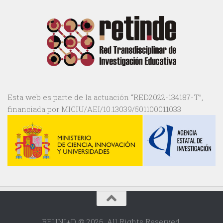
Esta web es parte de la actuación “RED2022-134187-T”,
financiada por MICIU/AEI/10.13039/501100011033
REUNI+D © 2026. All Rights Reserved.