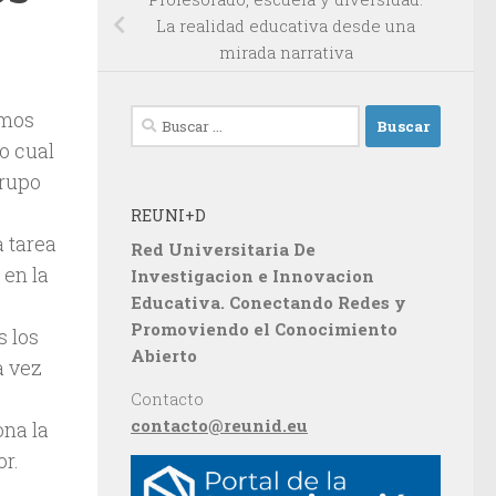
La realidad educativa desde una
mirada narrativa
amos
Buscar:
o cual
grupo
REUNI+D
a tarea
Red Universitaria De
 en la
Investigacion e Innovacion
Educativa. Conectando Redes y
Promoviendo el Conocimiento
s los
Abierto
a vez
Contacto
contacto@reunid.eu
ona la
or.