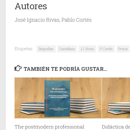
Autores
José Ignacio Rivas, Pablo Cortés
Etiquetas:
Biografías
Castellano
J.I. Rivas
P. Cortés
Procie
TAMBIÉN TE PODRÍA GUSTAR...
The postmodern professional:
Didáctica d