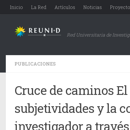
Inicio
La Red
Artículos
Noticias
Proyect
Saltar al contenido
Red Universitaria de Investi
PUBLICACIONES
Cruce de caminos El 
subjetividades y la 
investigador a través