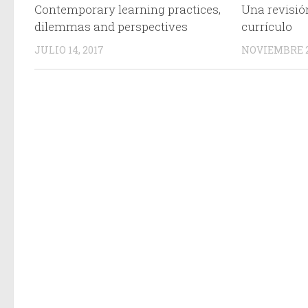
Contemporary learning practices,
Una revisión
dilemmas and perspectives
currículo
JULIO 14, 2017
NOVIEMBRE 22