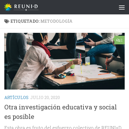
Saltar al contenido
ETIQUETADO:
METODOLOGÍA
2
ARTÍCULOS
JULIO 20, 2020
Otra investigación educativa y social
es posible
Esta obra es fruto del esfuerzo colectivo de REUNI+D.