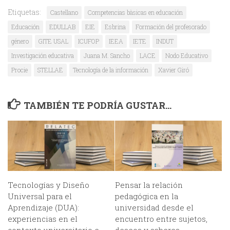
Etiquetas:
Castellano
Competencias bàsicas en educación
Educación
EDULLAB
EIE
Esbrina
Formación del profesorado
género
GITE USAL
ICUFOP
IEEA
IETE
INDUT
Investigación educativa
Juana M. Sancho
LACE
Nodo Educativo
Procie
STELLAE
Tecnología de la información
Xavier Giró
TAMBIÉN TE PODRÍA GUSTAR...
Tecnologías y Diseño
Pensar la relación
Universal para el
pedagógica en la
Aprendizaje (DUA):
universidad desde el
experiencias en el
encuentro entre sujetos,