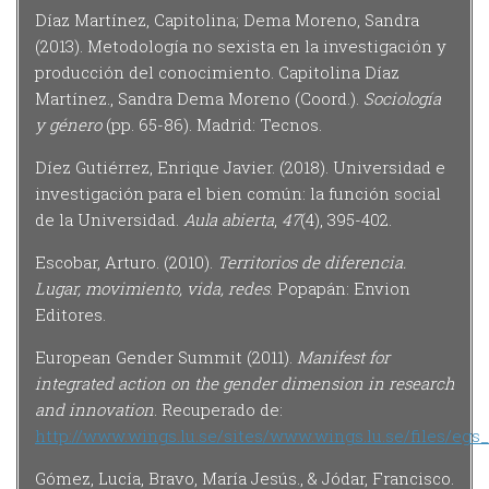
Díaz Martínez, Capitolina; Dema Moreno, Sandra
(2013). Metodología no sexista en la investigación y
producción del conocimiento. Capitolina Díaz
Martínez., Sandra Dema Moreno (Coord.).
Sociología
y género
(pp. 65-86). Madrid: Tecnos.
Díez Gutiérrez, Enrique Javier. (2018). Universidad e
investigación para el bien común: la función social
de la Universidad.
Aula abierta
,
47
(4), 395-402.
Escobar, Arturo. (2010).
Territorios de diferencia.
Lugar, movimiento, vida, redes
. Popapán: Envion
Editores.
European Gender Summit (2011).
Manifest for
integrated action on the gender dimension in research
and innovation
. Recuperado de:
http://www.wings.lu.se/sites/www.wings.lu.se/files/egs
Gómez, Lucía, Bravo, María Jesús., & Jódar, Francisco.