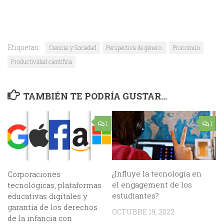
Etiquetas:
Ciencia y Sociedad
Perspectiva de género.
Procomún
Productividad científica
TAMBIÉN TE PODRÍA GUSTAR...
1
1
¿Influye la tecnología en
Corporaciones
el engagement de los
tecnológicas, plataformas
estudiantes?
educativas digitales y
garantía de los derechos
OCTUBRE 19, 2022
de la infancia con