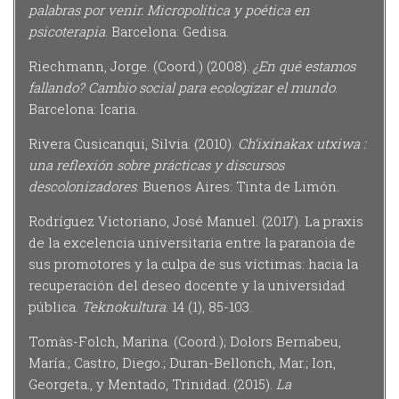
palabras por venir. Micropolítica y poética en
psicoterapia
. Barcelona: Gedisa.
Riechmann, Jorge. (Coord.) (2008).
¿En qué estamos
fallando? Cambio social para ecologizar el mundo
.
Barcelona: Icaria.
Rivera Cusicanqui, Silvia. (2010).
Ch’ixinakax utxiwa :
una reflexión sobre prácticas y discursos
descolonizadores
. Buenos Aires: Tinta de Limón.
Rodríguez Victoriano, José Manuel. (2017). La praxis
de la excelencia universitaria entre la paranoia de
sus promotores y la culpa de sus víctimas: hacia la
recuperación del deseo docente y la universidad
pública.
Teknokultura
. 14 (1), 85-103.
Tomàs-Folch, Marina. (Coord.); Dolors Bernabeu,
María.; Castro, Diego.; Duran-Bellonch, Mar.; Ion,
Georgeta., y Mentado, Trinidad. (2015).
La