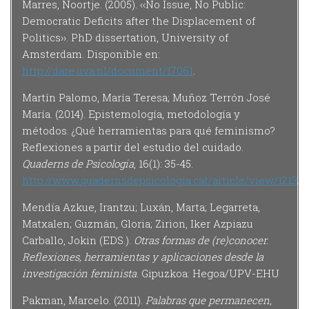
Marres, Noortje. (2005). ‹‹No Issue, No Public:
Democratic Deficits after the Displacement of
Politics››. PhD dissertation, University of
Amsterdam. Disponible en:
http://dare.uva.nl/document/17061
.
Martín Palomo, María Teresa; Muñoz Terrón José
María. (2014). Epistemología, metodología y
métodos. ¿Qué herramientas para qué feminismo?
Reflexiones a partir del estudio del cuidado.
Quaderns de Psicologia
, 16(1): 35-45.
http://www.quadernsdepsicologia.cat/article/view/1213
.
Mendía Azkue, Irantzu; Luxán, Marta; Legarreta,
Matxalen; Guzmán, Gloria; Zirion, Iker Azpiazu
Carballo, Jokin (EDS.).
Otras formas de (re)conocer.
Reflexiones, herramientas y aplicaciones desde la
investigación feminista
. Gipuzkoa: Hegoa/UPV-EHU
Pakman, Marcelo. (2011).
Palabras que permanecen,