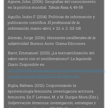
Agnew, John. (2006). Geografías del conocimiento
en la política mundial.
Tabula Rasa
, 4, 49-58.
Aguillo, Isidro F. (2014). Políticas de información y
publicación científica.
El profesional de la
información
, marzo-abril, v. 23, n. 2: 113-118.
Alemán, Jorge. (2016).
Horizontes neoliberales de la
subjetividad
. Buenos Aires: Grama Ediciones.
Barot, Emmanuel. (2013). ¿La mercantilización del
saber nació con el neoliberalismo?
La Izquierda
Diario
. Disponible en:
http://www.laizquierdadiario.com/ideasdeizquierda/wp-
content/uploads/2013/12/27-29-Barot.pdf
.
Biglia, Bárbara. (2012). Corporeizando la
epistemología feminista: investigación activista
feminista. En F. Liévano, M. y M. Durque Mora (Eds.),
Subjetivación femenina: investigación, estrategias y