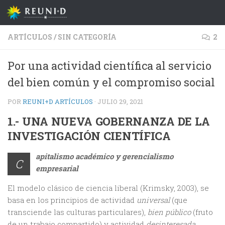
Saltar al contenido
ARTÍCULOS
/
SIN CATEGORÍA
2
Por una actividad científica al servicio
del bien común y el compromiso social
POR
REUNI+D ARTÍCULOS
·
JULIO 29, 2021
1.- UNA NUEVA GOBERNANZA DE LA
INVESTIGACIÓN CIENTÍFICA
apitalismo académico y gerencialismo
C
empresarial
El modelo clásico de ciencia liberal (Krimsky, 2003), se
basa en los principios de actividad
universal
(que
transciende las culturas particulares),
bien público
(fruto
de un trabajo compartido) y actividad
desinteresada