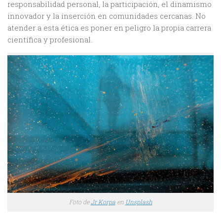
responsabilidad personal, la participación, el dinamismo
innovador y la inserción en comunidades cercanas. No
atender a esta ética es poner en peligro la propia carrera
científica y profesional.
Foto de
Jr Korpa
en
Unsplash