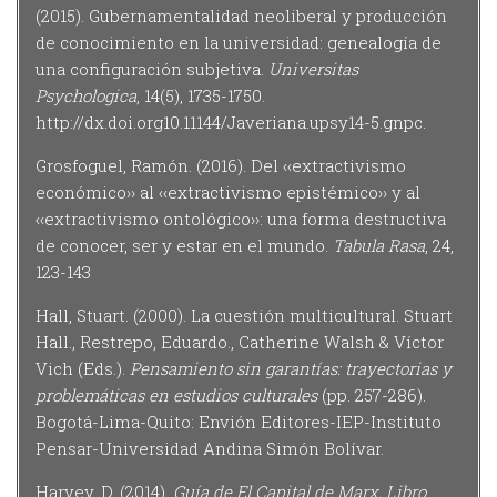
(2015). Gubernamentalidad neoliberal y producción
de conocimiento en la universidad: genealogía de
una configuración subjetiva.
Universitas
Psychologica
, 14(5), 1735-1750.
http://dx.doi.org10.11144/Javeriana.upsy14-5.gnpc.
Grosfoguel, Ramón. (2016). Del ‹‹extractivismo
económico›› al ‹‹extractivismo epistémico›› y al
‹‹extractivismo ontológico››: una forma destructiva
de conocer, ser y estar en el mundo.
Tabula Rasa
, 24,
123-143
Hall, Stuart. (2000). La cuestión multicultural. Stuart
Hall., Restrepo, Eduardo., Catherine Walsh & Víctor
Vich (Eds.).
Pensamiento sin garantías: trayectorias y
problemáticas en estudios culturales
(pp. 257-286).
Bogotá-Lima-Quito: Envión Editores-IEP-Instituto
Pensar-Universidad Andina Simón Bolívar.
Harvey, D. (2014).
Guía de El Capital de Marx. Libro