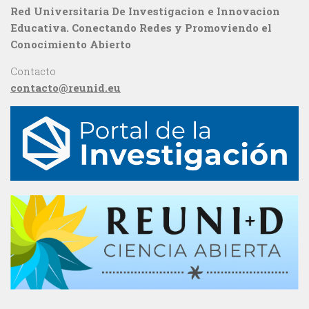
Red Universitaria De Investigacion e Innovacion
Educativa. Conectando Redes y Promoviendo el
Conocimiento Abierto
Contacto
contacto@reunid.eu