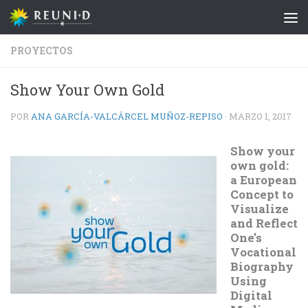
Saltar al contenido
PROYECTOS
Show Your Own Gold
POR
ANA GARCÍA-VALCÁRCEL MUÑOZ-REPISO
·
MARZO 1, 2017
Show your
own gold:
a European
Concept to
Visualize
and Reflect
One’s
Vocational
Biography
Using
Digital