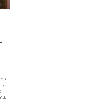
n
Y
la
”
eron
vez
o
til,