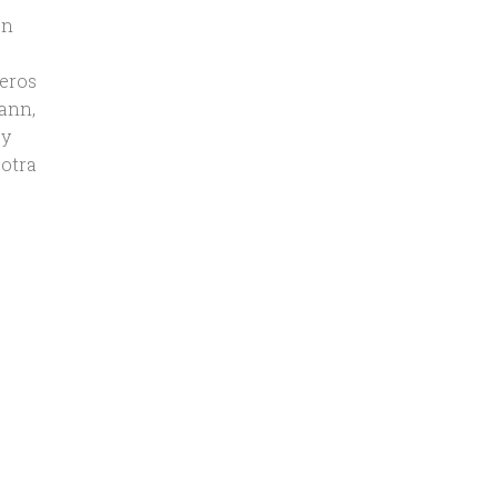
an
meros
ann,
 y
 otra