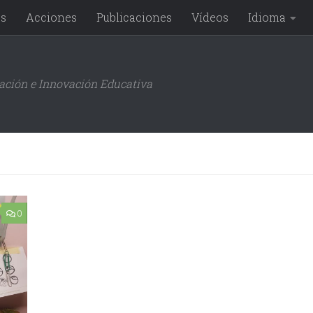
os
Acciones
Publicaciones
Vídeos
Idioma
gación e Innovación Educativa
0