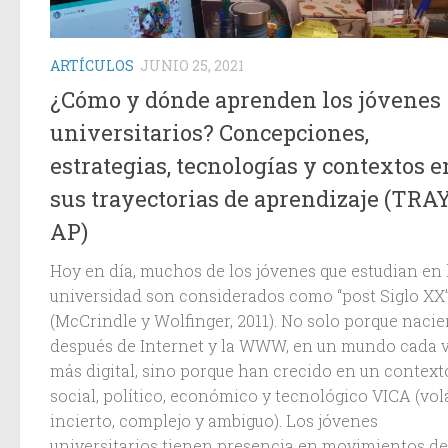
ARTÍCULOS
JUNIO 25, 2021
¿Cómo y dónde aprenden los jóvenes
universitarios? Concepciones,
estrategias, tecnologías y contextos e
sus trayectorias de aprendizaje (TRA
AP)
Hoy en día, muchos de los jóvenes que estudian en 
universidad son considerados como “post Siglo XX
(McCrindle y Wolfinger, 2011). No solo porque naci
después de Internet y la WWW, en un mundo cada 
más digital, sino porque han crecido en un context
social, político, económico y tecnológico VICA (volá
incierto, complejo y ambiguo). Los jóvenes
universitarios tienen presencia en movimientos de