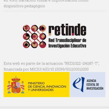
en vivo, narración visual e improvisación como
dispositivo pedagógico
Esta web es parte de la actuación “RED2022-134187-T”,
financiada por MICIU/AEI/10.13039/501100011033