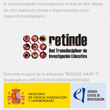
La escenografía tecnológica en el aula de arte: dibujo
en vivo, narración visual e improvisación como
dispositivo pedagógico
Esta web es parte de la actuación “RED2022-134187-T”,
financiada por MICIU/AEI/10.13039/501100011033