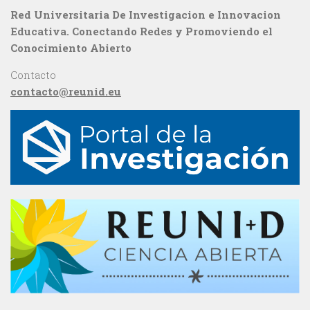
Red Universitaria De Investigacion e Innovacion
Educativa. Conectando Redes y Promoviendo el
Conocimiento Abierto
Contacto
contacto@reunid.eu