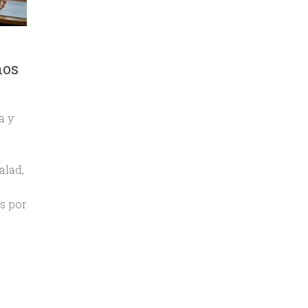
nos
a y
alad,
s por