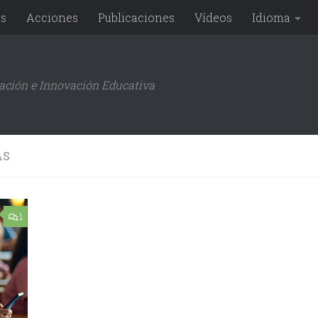
os
Acciones
Publicaciones
Vídeos
Idioma
gación e Innovación Educativa
AS
1