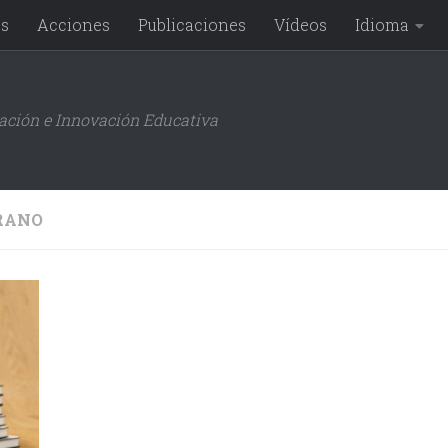
os
Acciones
Publicaciones
Vídeos
Idioma
gación e Innovación Educativa
RANO