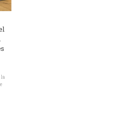
el
l
es
 la
de