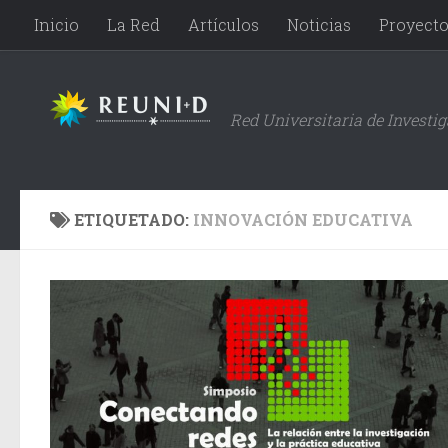
Inicio
La Red
Artículos
Noticias
Proyect
Saltar al contenido
Red Universitaria de Investi
ETIQUETADO:
INNOVACIÓN EDUCATIVA