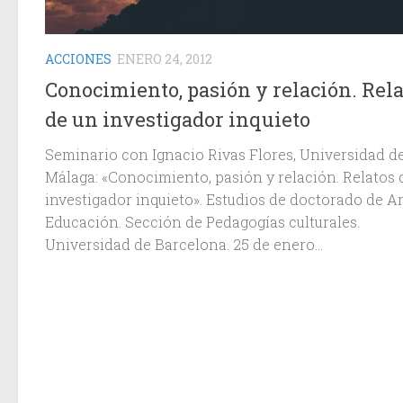
ACCIONES
ENERO 24, 2012
Conocimiento, pasión y relación. Rela
de un investigador inquieto
Seminario con Ignacio Rivas Flores, Universidad d
Málaga: «Conocimiento, pasión y relación. Relatos 
investigador inquieto». Estudios de doctorado de Ar
Educación. Sección de Pedagogías culturales.
Universidad de Barcelona. 25 de enero...