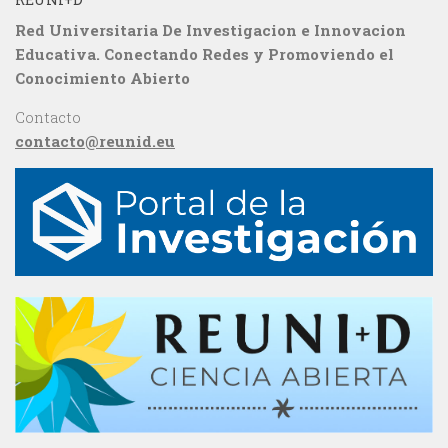
Red Universitaria De Investigacion e Innovacion
Educativa. Conectando Redes y Promoviendo el
Conocimiento Abierto
Contacto
contacto@reunid.eu