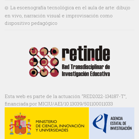
La escenografía tecnológica en el aula de arte: dibujo
en vivo, narración visual e improvisación como
dispositivo pedagógico
Esta web es parte de la actuación “RED2022-134187-T”,
financiada por MICIU/AEI/10.13039/501100011033