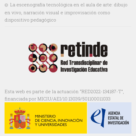
La escenografía tecnológica en el aula de arte: dibujo
en vivo, narración visual e improvisación como
dispositivo pedagógico
Esta web es parte de la actuación “RED2022-134187-T”,
financiada por MICIU/AEI/10.13039/501100011033