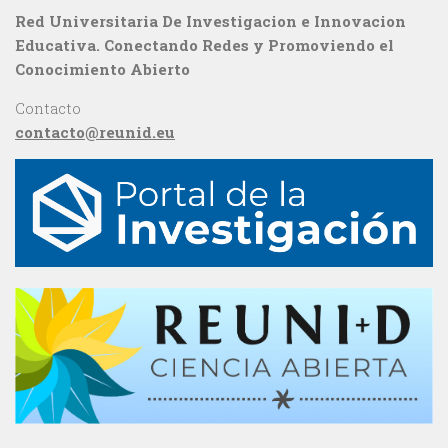
Red Universitaria De Investigacion e Innovacion
Educativa. Conectando Redes y Promoviendo el
Conocimiento Abierto
Contacto
contacto@reunid.eu